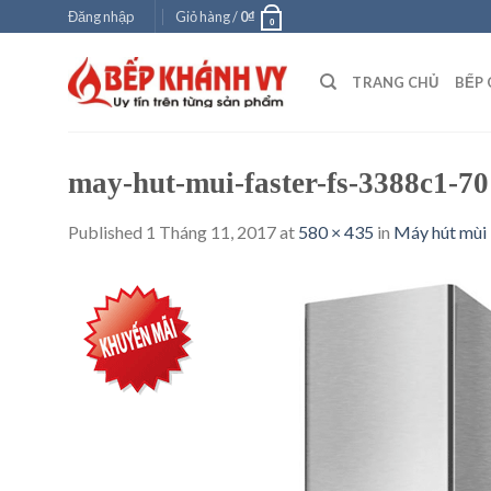
Skip
Đăng nhập
Giỏ hàng /
0
₫
0
to
content
TRANG CHỦ
BẾP 
may-hut-mui-faster-fs-3388c1-70
Published
1 Tháng 11, 2017
at
580 × 435
in
Máy hút mùi