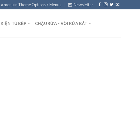
 a menu in Theme Options > Menus
Newsletter
 KIỆN TỦ BẾP
CHẬU RỬA – VÒI RỬA BÁT