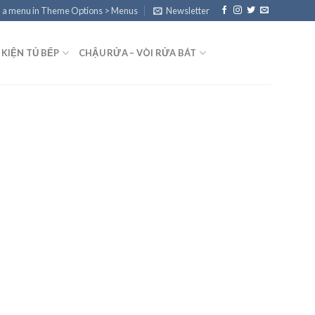
 a menu in Theme Options > Menus
Newsletter
 KIỆN TỦ BẾP
CHẬU RỬA – VÒI RỬA BÁT