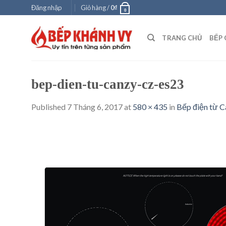
Skip
Đăng nhập
Giỏ hàng /
0
₫
0
to
content
TRANG CHỦ
BẾP 
bep-dien-tu-canzy-cz-es23
Published
7 Tháng 6, 2017
at
580 × 435
in
Bếp điện từ 