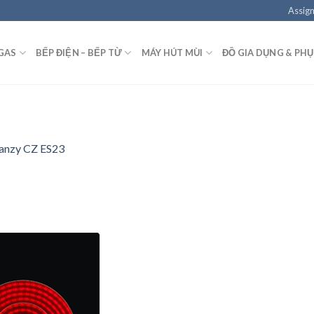
Assign
GAS
BẾP ĐIỆN – BẾP TỪ
MÁY HÚT MÙI
ĐỒ GIA DỤNG & PHỤ
Canzy CZ ES23